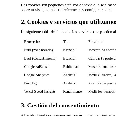
Las cookies son pequeños archivos de texto que se almacen
sobre tu visita, como tus preferencias y configuraciones.
2. Cookies y servicios que utilizamo
La siguiente tabla detalla todos los servicios que pueden a
Proveedor
Tipo
Finalidad
Buul (zona horaria)
Esencial
Mostrar los horario
Buul (consentimiento)
Esencial
Guardar tu prefere
Google AdSense
Publicidad
Mostrar anuncios r
Google Analytics
Análisis
Medir el tráfico, l
PostHog
Análisis
Analítica de produ
Vercel Speed Insights
Rendimiento
Medir los tiempos 
3. Gestión del consentimiento
Al visitar Buul por primera vez, verás un banner que te pe