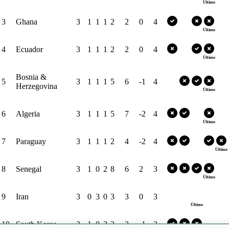
Último
3
Ghana
3
1
1
1
2
2
0
4
Último
4
Ecuador
3
1
1
1
2
2
0
4
Último
Bosnia &
5
3
1
1
1
5
6
-1
4
Herzegovina
Último
6
Algeria
3
1
1
1
5
7
-2
4
Último
7
Paraguay
3
1
1
1
2
4
-2
4
Último
8
Senegal
3
1
0
2
8
6
2
3
Último
9
Iran
3
0
3
0
3
3
0
3
Último
10
South Korea
3
1
0
2
2
3
-1
3