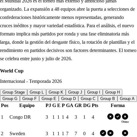
el Mundial 2026 es el torneo más extenso y ambicioso jamás
organizado. La expansión a 48 equipos abre la puerta a selecciones de
confederaciones históricamente menos representadas, generando
cruces inéditos y mayor variedad estadística. Para el análisis, el nuevo
formato implica más partidos por ronda y una fase eliminatoria más
larga, donde la gestión del desgaste físico, la rotación de plantillas y el
rendimiento en partidos decisivos son factores determinantes. El torneo
se celebra entre junio y julio de 2026.
World Cup
Internacional
-
Temporada
2026
Group Stage
Group L
Group K
Group J
Group I
Group H
Group G
Group F
Group E
Group D
Group C
Group B
Group A
Pos
Equipo
PJ
G
E
P
GA
GR
DG
Pts
Forma
1
Congo DR
3
1
1
1
4
3
1
4
Último
2
Sweden
3
1
1
1
7
7
0
4